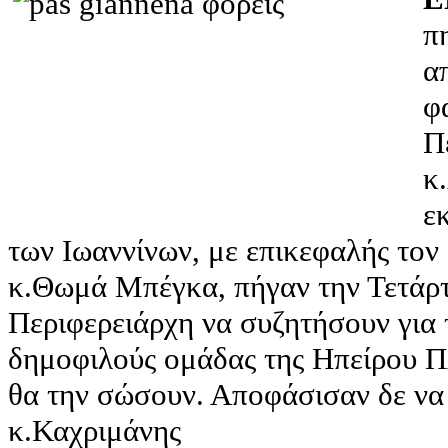
π
α
φ
Π
κ
ε
των Ιωαννίνων, με επικεφαλής τον
κ.Θωμά Μπέγκα, πήγαν την Τετάρτ
Περιφερειάρχη να συζητήσουν για τ
δημοφιλούς ομάδας της Ηπείρου 
θα την σώσουν. Αποφάσισαν δε να 
κ.Καχριμάνης