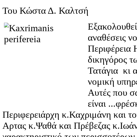
Του Κώστα Δ. Καλτσή
Εξακολουθεί 
αναθέσεις ν
Περιφέρεια 
δικηγόρος τ
Τατάγια κι 
νομική υπηρ
Αυτές που σ
είναι ...φρέσ
Περιφερειάρχη κ.Καχριμάνη και το
Αρτας κ.Ψαθά και Πρέβεζας κ.Ιωά
χαρακτηριστικό των περισσοτέρων ε