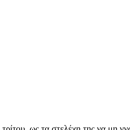
τρίτου, ως τα στελέχη της να μη γν